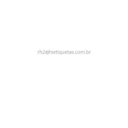
rh2@hietiquetas.com.br